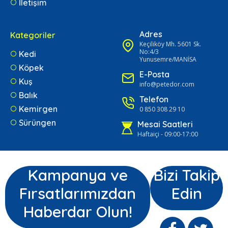
İletişim
Adres
Kategoriler
Keçiliköy Mh. 5601 Sk.
No:4/3
Kedi
Yunusemre/MANİSA
Köpek
E-Posta
Kuş
info@petedor.com
Balık
Telefon
Kemirgen
0 850 308 29 10
Sürüngen
Mesai Saatleri
Haftaiçi - 09:00-17:00
Kampanya ve
Bizi Takip
Fırsatlarımızdan
Edin
Haberdar Olun!