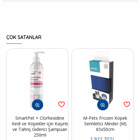
ÇOK SATANLAR
SmartPet + Clorhexidine
M-Pets Frozen Köpek
Kedi ve Köpekler için Kaşıntı
Serinletici Minder (M)
ve Tahriş Giderici Şampuan
65x50cm
250ml
1.922,70TL