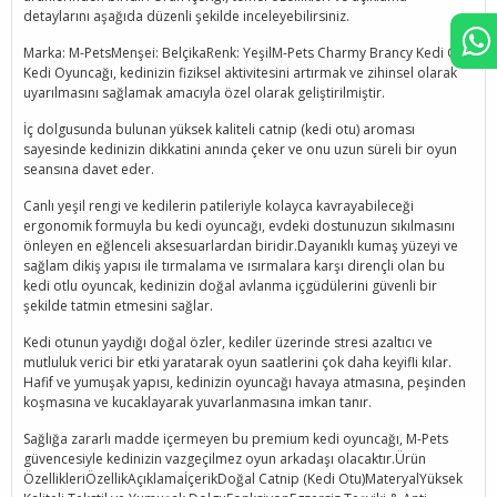
detaylarını aşağıda düzenli şekilde inceleyebilirsiniz.
Marka: M-PetsMenşei: BelçikaRenk: YeşilM-Pets Charmy Brancy Kedi Otlu
Kedi Oyuncağı, kedinizin fiziksel aktivitesini artırmak ve zihinsel olarak
uyarılmasını sağlamak amacıyla özel olarak geliştirilmiştir.
İç dolgusunda bulunan yüksek kaliteli catnip (kedi otu) aroması
sayesinde kedinizin dikkatini anında çeker ve onu uzun süreli bir oyun
seansına davet eder.
Canlı yeşil rengi ve kedilerin patileriyle kolayca kavrayabileceği
ergonomik formuyla bu kedi oyuncağı, evdeki dostunuzun sıkılmasını
önleyen en eğlenceli aksesuarlardan biridir.Dayanıklı kumaş yüzeyi ve
sağlam dikiş yapısı ile tırmalama ve ısırmalara karşı dirençli olan bu
kedi otlu oyuncak, kedinizin doğal avlanma içgüdülerini güvenli bir
şekilde tatmin etmesini sağlar.
Kedi otunun yaydığı doğal özler, kediler üzerinde stresi azaltıcı ve
mutluluk verici bir etki yaratarak oyun saatlerini çok daha keyifli kılar.
Hafif ve yumuşak yapısı, kedinizin oyuncağı havaya atmasına, peşinden
koşmasına ve kucaklayarak yuvarlanmasına imkan tanır.
Sağlığa zararlı madde içermeyen bu premium kedi oyuncağı, M-Pets
güvencesiyle kedinizin vazgeçilmez oyun arkadaşı olacaktır.Ürün
ÖzellikleriÖzellikAçıklamaİçerikDoğal Catnip (Kedi Otu)MateryalYüksek