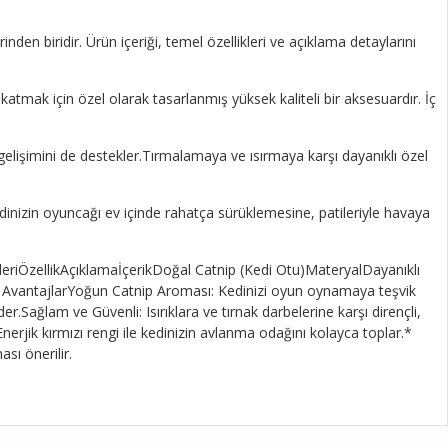
den biridir. Ürün içeriği, temel özellikleri ve açıklama detaylarını
mak için özel olarak tasarlanmış yüksek kaliteli bir aksesuardır. İç
elişimini de destekler.Tırmalamaya ve ısırmaya karşı dayanıklı özel
edinizin oyuncağı ev içinde rahatça sürüklemesine, patileriyle havaya
leriÖzellikAçıklamaİçerikDoğal Catnip (Kedi Otu)MateryalDayanıklı
AvantajlarYoğun Catnip Aroması: Kedinizi oyun oynamaya teşvik
er.Sağlam ve Güvenli: Isırıklara ve tırnak darbelerine karşı dirençli,
erjik kırmızı rengi ile kedinizin avlanma odağını kolayca toplar.*
sı önerilir.