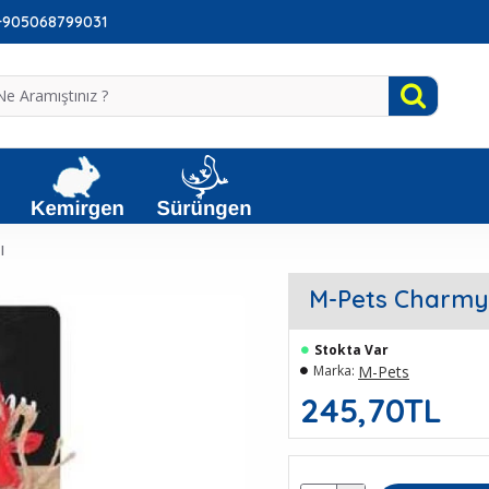
: +905068799031
ı
M-Pets Charmy 
Stokta Var
M-Pets
Marka:
245,70TL