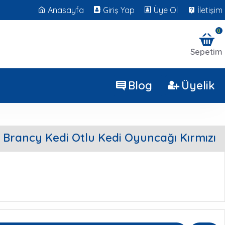
Anasayfa
Giriş Yap
Üye Ol
İletişim
0
Sepetim
Blog
Üyelik
Brancy Kedi Otlu Kedi Oyuncağı Kırmızı