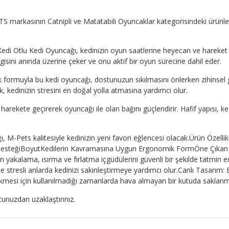
S markasının Catnipli ve Matatabili Oyuncaklar kategorisindeki ürünlerin
Otlu Kedi Oyuncağı, kedinizin oyun saatlerine heyecan ve hareket kat
isini anında üzerine çeker ve onu aktif bir oyun sürecine dahil eder.
 formuyla bu kedi oyuncağı, dostunuzun sıkılmasını önlerken zihinsel g
 kedinizin stresini en doğal yolla atmasına yardımcı olur.
arekete geçirerek oyuncağı ile olan bağını güçlendirir. Hafif yapısı, k
-Pets kalitesiyle kedinizin yeni favori eğlencesi olacak.Ürün Özellik
 DesteğiBoyutKedilerin Kavramasına Uygun Ergonomik FormÖne Çıkan 
zin yakalama, ısırma ve fırlatma içgüdülerini güvenli bir şekilde tatmin ed
stresli anlarda kedinizi sakinleştirmeye yardımcı olur.Canlı Tasarım: En
kmesi için kullanılmadığı zamanlarda hava almayan bir kutuda saklanma
unuzdan uzaklaştırınız.