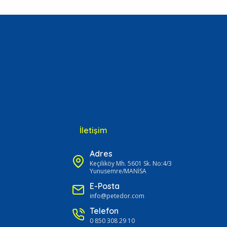
İletişim
Adres
Keçiliköy Mh. 5601 Sk. No:4/3
Yunusemre/MANİSA
E-Posta
info@petedor.com
Telefon
0 850 308 29 10