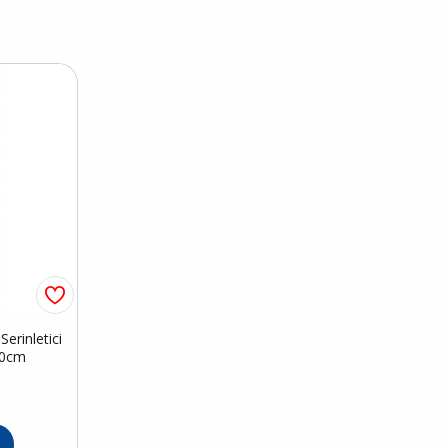
erinletici
50cm