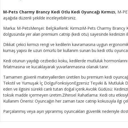
M-Pets Charmy Brancy Kedi Otlu Kedi Oyuncağı Kırmızı
, M-PET
aşağıda düzenli şekilde inceleyebilirsiniz.
Marka: M-PetsMenşei: BelçikaRenk: KırmızıM-Pets Charmy Brancy Kedi 
dolgusunda yer alan premium catnip (kedi otu) sayesinde kedinizin ilg
Dikkat çekici kırmızı rengi ve kedilerin kavramasına uygun ergonomik
kumaş yapısı ile uzun ömürlü bir kullanım sunan bu kedi otlu oyuncak,
Kedi otunun yaydığı cezbedici koku, kedilerde mutluluk hormonlarını h
fırlatmasına ve kucaklayarak yuvarlanmasına olanak tanır.
Tamamen güvenli materyallerden üretilen bu premium kedi oyuncağı, M
Tekstil ve Yumuşak İç DolguFonksiyonEgzersiz Teşviki & Mutluluk
eden ve ilgisini sürekli canlı tutan doğal içerik.Avcılık Güdüsü: Kedini
toksik madde içermeyen üretim.Zihinsel Rahatlama: Kedi otu etkisiyle 
Kullanım Önerisi: Oyuncağın her zaman taze catnip kokusuyla ilgi çe
Parçalanmış veya aşırı yıpranmış oyuncakları güvenlik nedeniyle dost