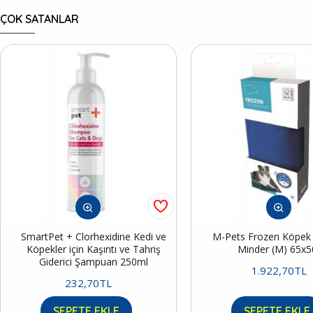
ÇOK SATANLAR
SmartPet + Clorhexidine Kedi ve
M-Pets Frozen Köpek S
Köpekler için Kaşıntı ve Tahriş
Minder (M) 65x
Giderici Şampuan 250ml
1.922,70TL
232,70TL
SEPETE EKLE
SEPETE EKLE