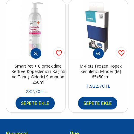
SmartPet + Clorhexidine
M-Pets Frozen Köpek
Kedi ve Köpekler için Kaşıntı
Serinletici Minder (M)
ve Tahriş Giderici Şampuan
65x50cm
250ml
1.922,70TL
232,70TL
SEPETE EKLE
SEPETE EKLE
Kurumsal
Üye