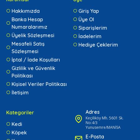
Hakkımızda
Giriş Yap
Banka Hesap
Üye Ol
Numaralarımız
Siparişlerim
Üyelik Sözleşmesi
İadelerim
Mesafeli Satış
Hediye Çeklerim
Sözleşmesi
İptal / İade Koşulları
Gizlilik ve Güvenlik
Politikası
Kişisel Veriler Politikası
İletişim
Adres
Kategoriler
Keçiliköy Mh. 5601 Sk.
No:4/3
Kedi
Yunusemre/MANİSA
Köpek
E-Posta