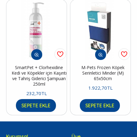
SmartPet + Clorhexidine
M-Pets Frozen Köpek
Kedi ve Köpekler için Kaşıntı
Serinletici Minder (M)
ve Tahriş Giderici Şampuan
65x50cm
250ml
1.922,70TL
232,70TL
SEPETE EKLE
SEPETE EKLE
Kurumsal
Üye