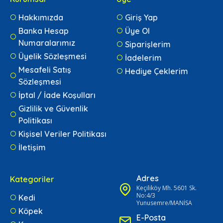
Hakkımızda
Giriş Yap
Banka Hesap
Üye Ol
Numaralarımız
Siparişlerim
Üyelik Sözleşmesi
İadelerim
Mesafeli Satış
Hediye Çeklerim
Sözleşmesi
İptal / İade Koşulları
Gizlilik ve Güvenlik
Politikası
Kişisel Veriler Politikası
İletişim
Adres
Kategoriler
Keçiliköy Mh. 5601 Sk.
No:4/3
Kedi
Yunusemre/MANİSA
Köpek
E-Posta