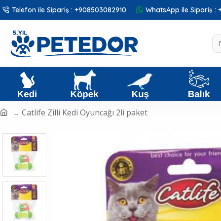
Telefon ile Sipariş : +908503082910
WhatsApp ile Sipariş 
Catlife Zilli Kedi Oyuncağı 2li paket