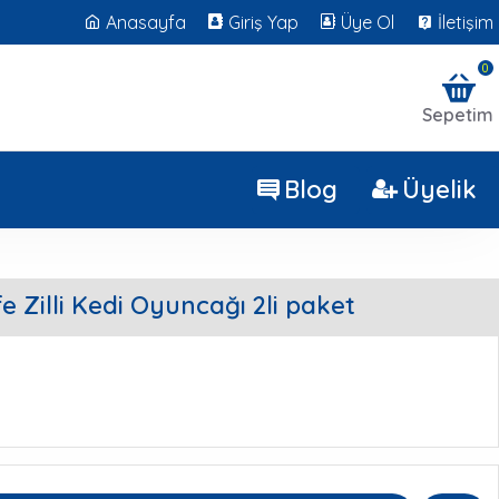
Anasayfa
Giriş Yap
Üye Ol
İletişim
0
Sepetim
Blog
Üyelik
fe Zilli Kedi Oyuncağı 2li paket