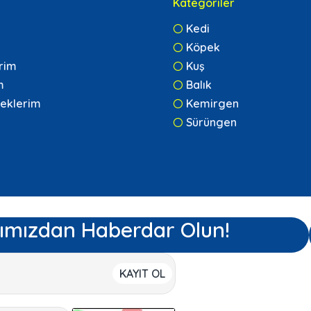
Kategoriler
Kedi
Köpek
erim
Kuş
m
Balık
eklerim
Kemirgen
Sürüngen
ımızdan Haberdar Olun!
KAYIT OL