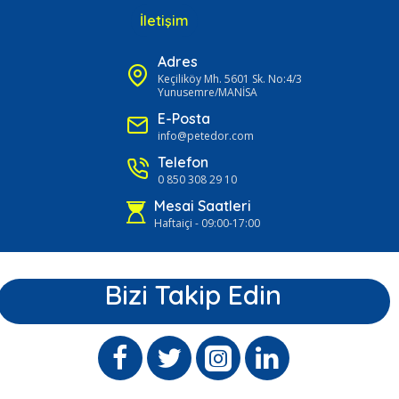
İletişim
Adres
Keçiliköy Mh. 5601 Sk. No:4/3
Yunusemre/MANİSA
E-Posta
info@petedor.com
Telefon
0 850 308 29 10
Mesai Saatleri
Haftaiçi - 09:00-17:00
Bizi Takip Edin