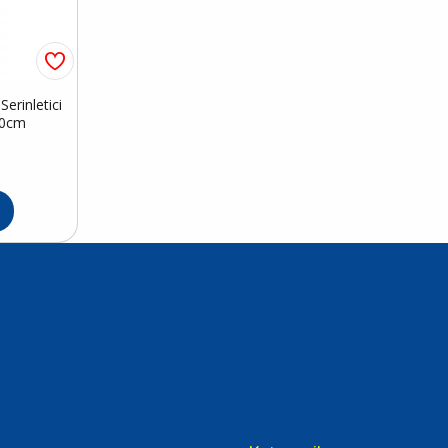
erinletici
50cm