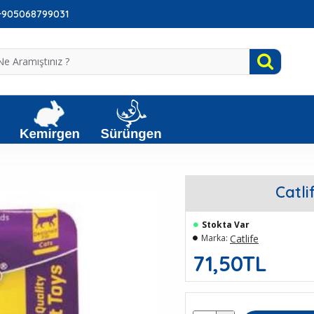
: +905068799031
Catli
Stokta Var
Catlife
Marka:
71,50TL