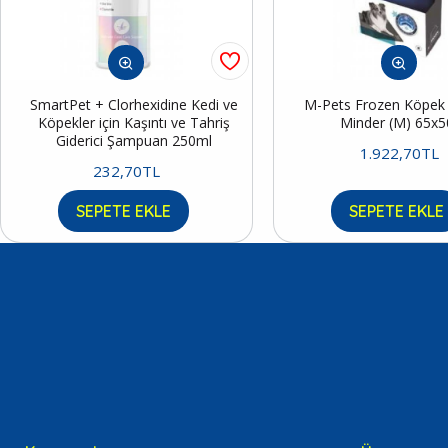
SmartPet + Clorhexidine Kedi ve
M-Pets Frozen Köpek S
Köpekler için Kaşıntı ve Tahriş
Minder (M) 65x
Giderici Şampuan 250ml
1.922,70TL
232,70TL
SEPETE EKLE
SEPETE EKLE