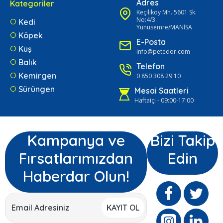
Adres
Kategoriler
Keçiliköy Mh. 5601 Sk.
No:4/3
Kedi
Yunusemre/MANİSA
Köpek
E-Posta
Kuş
info@petedor.com
Balık
Telefon
Kemirgen
0 850 308 29 10
Sürüngen
Mesai Saatleri
Haftaiçi - 09:00-17:00
Kampanya ve
Bizi Takip
Fırsatlarımızdan
Edin
Haberdar Olun!
KAYIT OL