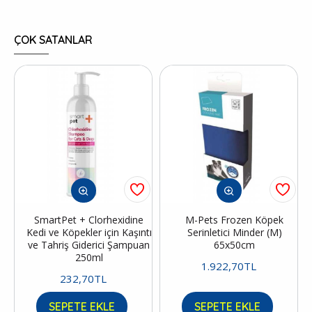
ÇOK SATANLAR
SmartPet + Clorhexidine
M-Pets Frozen Köpek
Kedi ve Köpekler için Kaşıntı
Serinletici Minder (M)
ve Tahriş Giderici Şampuan
65x50cm
250ml
1.922,70TL
232,70TL
SEPETE EKLE
SEPETE EKLE