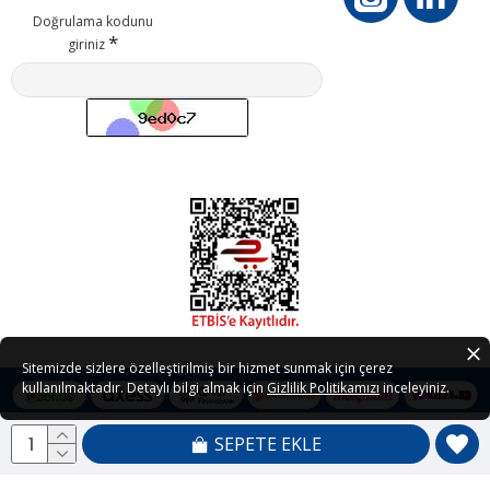
Doğrulama kodunu
giriniz
Sitemizde sizlere özelleştirilmiş bir hizmet sunmak için çerez
kullanılmaktadır. Detaylı bilgi almak için
Gizlilik Politikamızı
inceleyiniz.
SEPETE EKLE
Copyright © 2021 - 2026 Petedor.com Tüm Hakları Saklıdır