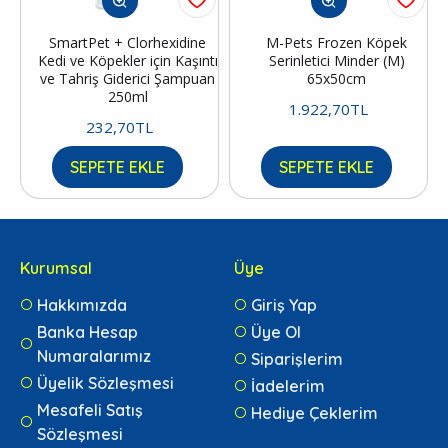
SmartPet + Clorhexidine
M-Pets Frozen Köpek
Kedi ve Köpekler için Kaşıntı
Serinletici Minder (M)
ve Tahriş Giderici Şampuan
65x50cm
250ml
1.922,70TL
232,70TL
SEPETE EKLE
SEPETE EKLE
Kurumsal
Üye
Hakkımızda
Giriş Yap
Banka Hesap
Üye Ol
Numaralarımız
Siparişlerim
Üyelik Sözleşmesi
İadelerim
Mesafeli Satış
Hediye Çeklerim
Sözleşmesi