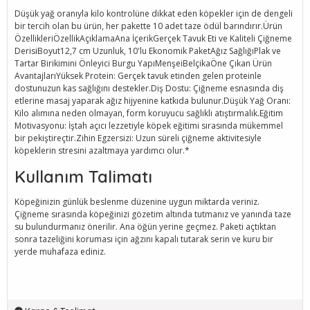
Düşük yağ oranıyla kilo kontrolüne dikkat eden köpekler için de dengeli
bir tercih olan bu ürün, her pakette 10 adet taze ödül barındırır.Ürün
ÖzellikleriÖzellikAçıklamaAna İçerikGerçek Tavuk Eti ve Kaliteli Çiğneme
DerisiBoyut12,7 cm Uzunluk, 10'lu Ekonomik PaketAğız SağlığıPlak ve
Tartar Birikimini Önleyici Burgu YapıMenşeiBelçikaÖne Çıkan Ürün
AvantajlarıYüksek Protein: Gerçek tavuk etinden gelen proteinle
dostunuzun kas sağlığını destekler.Diş Dostu: Çiğneme esnasında diş
etlerine masaj yaparak ağız hijyenine katkıda bulunur.Düşük Yağ Oranı:
Kilo alımına neden olmayan, form koruyucu sağlıklı atıştırmalık.Eğitim
Motivasyonu: İştah açıcı lezzetiyle köpek eğitimi sırasında mükemmel
bir pekiştireçtir.Zihin Egzersizi: Uzun süreli çiğneme aktivitesiyle
köpeklerin stresini azaltmaya yardımcı olur.*
Kullanım Talimatı
Köpeğinizin günlük beslenme düzenine uygun miktarda veriniz.
Çiğneme sırasında köpeğinizi gözetim altında tutmanız ve yanında taze
su bulundurmanız önerilir. Ana öğün yerine geçmez. Paketi açtıktan
sonra tazeliğini koruması için ağzını kapalı tutarak serin ve kuru bir
yerde muhafaza ediniz.