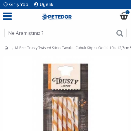
Giriş Yap
Üyelik
0
M-Pets Trusty Twisted Sticks Tavuklu Çubuk Köpek Ödülü 10lu 12,7cm 