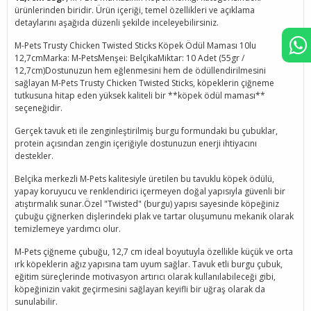
ürünlerinden biridir. Ürün içeriği, temel özellikleri ve açıklama
detaylarını aşağıda düzenli şekilde inceleyebilirsiniz.
M-Pets Trusty Chicken Twisted Sticks Köpek Ödül Maması 10lu
12,7cmMarka: M-PetsMenşei: BelçikaMiktar: 10 Adet (55gr /
12,7cm)Dostunuzun hem eğlenmesini hem de ödüllendirilmesini
sağlayan M-Pets Trusty Chicken Twisted Sticks, köpeklerin çiğneme
tutkusuna hitap eden yüksek kaliteli bir **köpek ödül maması**
seçeneğidir.
Gerçek tavuk eti ile zenginleştirilmiş burgu formundaki bu çubuklar,
protein açısından zengin içeriğiyle dostunuzun enerji ihtiyacını
destekler.
Belçika merkezli M-Pets kalitesiyle üretilen bu tavuklu köpek ödülü,
yapay koruyucu ve renklendirici içermeyen doğal yapısıyla güvenli bir
atıştırmalık sunar.Özel "Twisted" (burgu) yapısı sayesinde köpeğiniz
çubuğu çiğnerken dişlerindeki plak ve tartar oluşumunu mekanik olarak
temizlemeye yardımcı olur.
M-Pets çiğneme çubuğu, 12,7 cm ideal boyutuyla özellikle küçük ve orta
ırk köpeklerin ağız yapısına tam uyum sağlar. Tavuk etli burgu çubuk,
eğitim süreçlerinde motivasyon artırıcı olarak kullanılabileceği gibi,
köpeğinizin vakit geçirmesini sağlayan keyifli bir uğraş olarak da
sunulabilir.