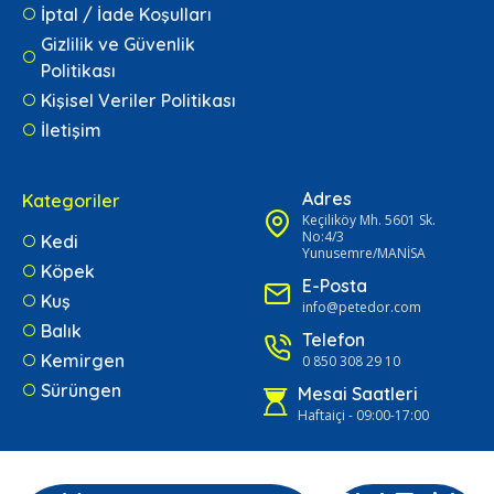
İptal / İade Koşulları
Gizlilik ve Güvenlik
Politikası
Kişisel Veriler Politikası
İletişim
Adres
Kategoriler
Keçiliköy Mh. 5601 Sk.
No:4/3
Kedi
Yunusemre/MANİSA
Köpek
E-Posta
Kuş
info@petedor.com
Balık
Telefon
Kemirgen
0 850 308 29 10
Sürüngen
Mesai Saatleri
Haftaiçi - 09:00-17:00