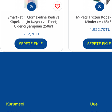
SmartPet + Clorhexidine Kedi ve
M-Pets Frozen Köpek S
Köpekler için Kaşıntı ve Tahriş
Minder (M) 65x
Giderici Şampuan 250ml
1.922,70TL
232,70TL
SEPETE EKLE
SEPETE EKLE
Kurumsal
Üye