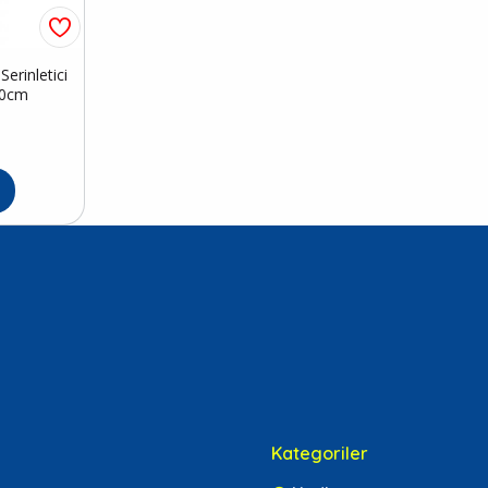
erinletici
50cm
Kategoriler