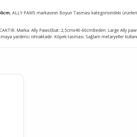
-60cm
, ALLY PAWS markasının Boyun Tasması kategorisindeki ürünlerinden
 Marka: Ally PawsEbat: 2,5cmx40-60cmBeden: Large Ally paws dog
 katmaya yardımcı olmaktadır. Köpek tasması; Sağlam metaryeller kullanıl