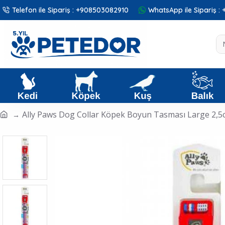
Telefon ile Sipariş : +908503082910
WhatsApp ile Sipariş 
Ally Paws Dog Collar Köpek Boyun Tasması Large 2,