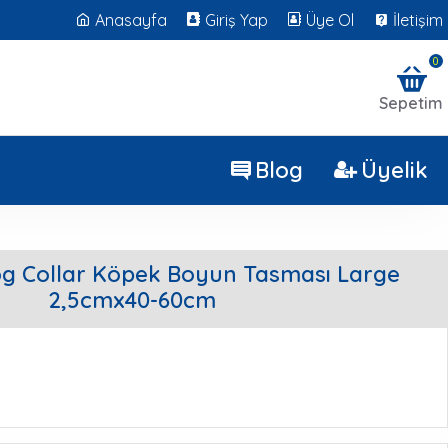
Anasayfa
Giriş Yap
Üye Ol
İletişim
0
Sepetim
Blog
Üyelik
og Collar Köpek Boyun Tasması Large
2,5cmx40-60cm