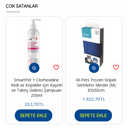
ÇOK SATANLAR
SmartPet + Clorhexidine
M-Pets Frozen Köpek
Kedi ve Köpekler için Kaşıntı
Serinletici Minder (M)
ve Tahriş Giderici Şampuan
65x50cm
250ml
1.922,70TL
232,70TL
SEPETE EKLE
SEPETE EKLE