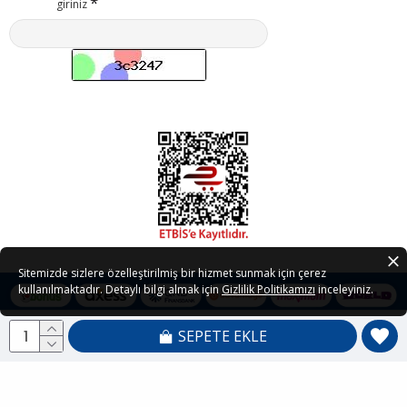
giriniz
Sitemizde sizlere özelleştirilmiş bir hizmet sunmak için çerez
kullanılmaktadır. Detaylı bilgi almak için
Gizlilik Politikamızı
inceleyiniz.
SEPETE EKLE
Copyright © 2021 - 2026 Petedor.com Tüm Hakları Saklıdır