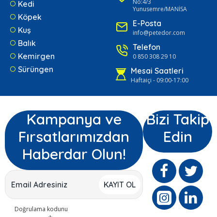
No:4/3
Kedi
Yunusemre/MANİSA
Köpek
E-Posta
Kuş
info@petedor.com
Balık
Telefon
Kemirgen
0 850 308 29 10
Sürüngen
Mesai Saatleri
Haftaiçi - 09:00-17:00
Kampanya ve
Bizi Takip
Fırsatlarımızdan
Edin
Haberdar Olun!
KAYIT OL
Doğrulama kodunu