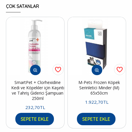
ÇOK SATANLAR
SmartPet + Clorhexidine
M-Pets Frozen Köpek
Kedi ve Köpekler için Kaşıntı
Serinletici Minder (M)
ve Tahriş Giderici Şampuan
65x50cm
250ml
1.922,70TL
232,70TL
SEPETE EKLE
SEPETE EKLE