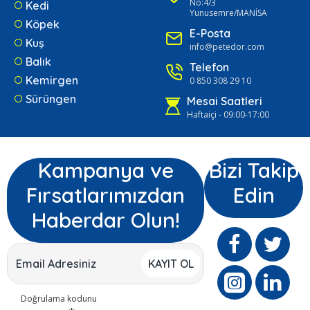
No:4/3
Kedi
Yunusemre/MANİSA
Köpek
E-Posta
Kuş
info@petedor.com
Balık
Telefon
Kemirgen
0 850 308 29 10
Sürüngen
Mesai Saatleri
Haftaiçi - 09:00-17:00
Kampanya ve
Bizi Takip
Fırsatlarımızdan
Edin
Haberdar Olun!
KAYIT OL
Doğrulama kodunu