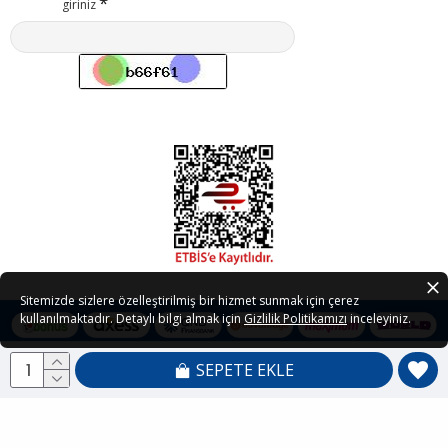
giriniz
Sitemizde sizlere özelleştirilmiş bir hizmet sunmak için çerez
kullanılmaktadır. Detaylı bilgi almak için
Gizlilik Politikamızı
inceleyiniz.
SEPETE EKLE
Copyright © 2021 - 2026 Petedor.com Tüm Hakları Saklıdır