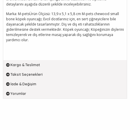
detaylarını aşağıda düzenli şekilde inceleyebilirsiniz.
Marka: M-petsÜrün Ölçüsü: 13,9 x 5,1 x 5,8 cm M-pets chewood small
bone köpek oyuncağı; Evcil dostlarınız için, en sert çiğneyicilere bile
dayanacak şekilde tasarlanmıştır. Diş ve diş eti rahatsızlıklarının
giderilmesine destek vermektedir. Köpek oyuncağı; Köpeğinizin dişlerini
temizleyerek ve diş etlerine masaj yaparak diş sağlığını korumaya
yardımcı olur.
Kargo & Teslimat
Taksit Seçenekleri
İade & Değişim
Yorumlar