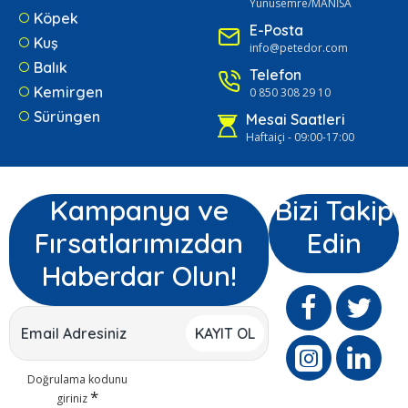
Yunusemre/MANİSA
Köpek
E-Posta
Kuş
info@petedor.com
Balık
Telefon
Kemirgen
0 850 308 29 10
Sürüngen
Mesai Saatleri
Haftaiçi - 09:00-17:00
Kampanya ve
Bizi Takip
Fırsatlarımızdan
Edin
Haberdar Olun!
KAYIT OL
Doğrulama kodunu
giriniz