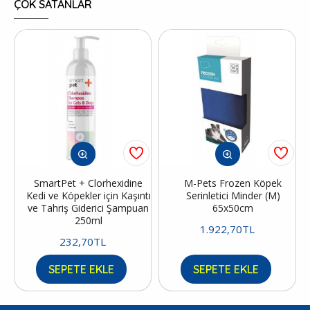
ÇOK SATANLAR
SmartPet + Clorhexidine
M-Pets Frozen Köpek
Kedi ve Köpekler için Kaşıntı
Serinletici Minder (M)
ve Tahriş Giderici Şampuan
65x50cm
250ml
1.922,70TL
232,70TL
SEPETE EKLE
SEPETE EKLE