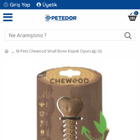
Giriş Yap
Üyelik
0
M-Pets Chewood Small Bone Köpek Oyuncağı (S)