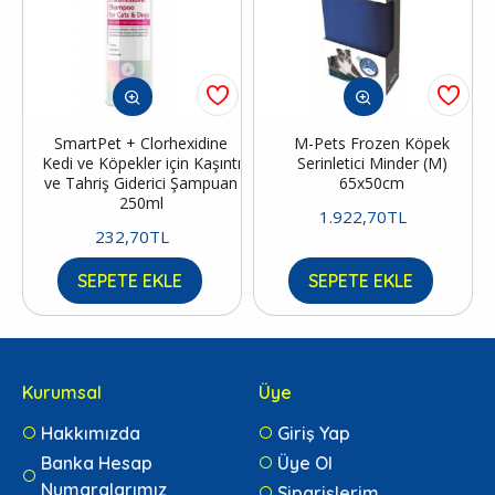
SmartPet + Clorhexidine
M-Pets Frozen Köpek
Kedi ve Köpekler için Kaşıntı
Serinletici Minder (M)
ve Tahriş Giderici Şampuan
65x50cm
250ml
1.922,70TL
232,70TL
SEPETE EKLE
SEPETE EKLE
Kurumsal
Üye
Hakkımızda
Giriş Yap
Banka Hesap
Üye Ol
Numaralarımız
Siparişlerim