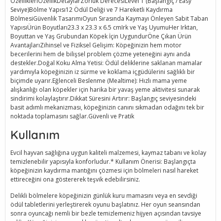
ÖzellikleriÖzellikDetaylarZorluk DerecesiLevel 1 (Başlangıç / Easy
Seviye)Bölme Yapısı12 Ödül Deliği ve 7 Hareketli Kaydırma
BölmesiGüvenlik TasarımıOyun Sırasında Kaymayı Önleyen Sabit Taban
YapısıÜrün Boyutları23.3 x 23.3 x 6.5 cmIrk ve Yaş UyumuHer Irktan,
Boyuttan ve Yaş Grubundan Köpek İçin UygundurÖne Çıkan Ürün
AvantajlarıZihinsel ve Fiziksel Gelişim: Köpeğinizin hem motor
becerilerini hem de bilişsel problem çözme yeteneğini aynı anda
destekler.Doğal Koku Alma Yetisi: Ödül deliklerine saklanan mamalar
yardımıyla köpeğinizin iz sürme ve koklama içgüdülerini sağlıklı bir
biçimde uyarır.Eğlenceli Beslenme (Mealtime): Hızlı mama yeme
alışkanlığı olan köpekler için harika bir yavaş yeme aktivitesi sunarak
sindirimi kolaylaştırır.Dikkat Süresini Artırır: Başlangıç seviyesindeki
basit adımlı mekanizması, köpeğinizin canını sıkmadan odağını tek bir
noktada toplamasını sağlar.Güvenli ve Pratik
Kullanım
Evcil hayvan sağlığına uygun kaliteli malzemesi, kaymaz tabanı ve kolay
temizlenebilir yapısıyla konforludur.* Kullanım Önerisi: Başlangıçta
köpeğinizin kaydırma mantığını çözmesi için bölmeleri nasıl hareket
ettireceğini ona göstererek teşvik edebilirsiniz.
Delikli bölmelere köpeğinizin günlük kuru mamasını veya en sevdiği
ödül tabletlerini yerleştirerek oyunu başlatınız. Her oyun seansından
sonra oyuncağı nemli bir bezle temizlemeniz hijyen açısından tavsiye