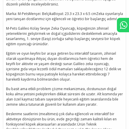
düzenli şekilde inceleyebilirsiniz.
Marka: M-PetsMenşei: BelçikaBoyut: 23.3 x 23.3 x 6.5 cmZeka oyunlarıyla
yeni tanışan dostlarımız için eğlenceli ve öğretici bir başlangıç adımı!
M-Pets Galileo Kolay Seviye Zeka Oyuncağı, köpeğinizin zihinsel
yeteneklerini geliştirmek ve doğal içgüdülerini desteklemek amacıyla
tasarlanmış, 1. seviye (Easy) zorluğa sahip başlangıç seviyesi bir köpek
eğitim oyuncağı ürünüdür.
Eğitim ve oyun keyfini bir araya getiren bu interaktif tasarım, zihinsel
olarak uyarılmaya ihtiyaç duyan dostlarımıza hem öğretici hem de
keyifli bir aktivite ve yaşam desteği sunar.Galileo zeka oyuncağı,
içerisine gıda veya lezzetli ödül mamaları saklayabileceğiniz 12 delik ve
köpeğinizin burnu veya patisiyle kolayca hareket ettirebileceği 7
hareketli kaydırma bölmesinden oluşur.
Bu basit ama etkili problem çözme mekanizması, dostunuzun doğal
koku alma yetisini pekiştirirken dikkat süresini de uzatır. Alt kısmında yer
alan özel kaymaz tabanı sayesinde heyecanlı eğitim seanslarında bile
zemine sıkıca tutunarak güvenli bir kullanım alanı yaratır.
Beslenme saatlerini (mealtimes) çok daha eğlenceli ve interaktif bir
aktiviteye dönüştüren bu ürün, evde geçirdiği zamanı kaliteli kılan en
fonksiyonel köpek aksesuarları arasındadır.Ürün Teknik