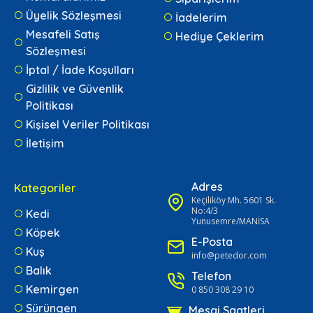
Üyelik Sözleşmesi
İadelerim
Mesafeli Satış
Hediye Çeklerim
Sözleşmesi
İptal / İade Koşulları
Gizlilik ve Güvenlik
Politikası
Kişisel Veriler Politikası
İletişim
Adres
Kategoriler
Keçiliköy Mh. 5601 Sk.
No:4/3
Kedi
Yunusemre/MANİSA
Köpek
E-Posta
Kuş
info@petedor.com
Balık
Telefon
Kemirgen
0 850 308 29 10
Sürüngen
Mesai Saatleri