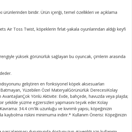
rünlerinden biridir. Ürün içeriği, temel özellikleri ve açıklama
 Air Toss Twist, köpeklerin fırlat-yakala oyunlarından aldığı keyfi
 rengiyle yüksek görünürlük sağlayan bu oyuncak, çimlerin arasında
adeder.
disyonunu geliştiren en fonksiyonel köpek aksesuarları
da Batmayan, Yüzebilen Özel MateryalGörünürlük DerecesiKolay
 AvantajlarıÇok Yönlü Aktivite: Evde, bahçede, havuzda veya plajda;
ir şekilde yüzme egzersizleri yapmasını teşvik eder.Kolay
ik Kavrama: 34.4 cm'lik uzunluğu ve kıvrımlı yapısı, köpeğinizin
a kaybolma riskini minimuma indirir.* Kullanım Önerisi: Köpeğinizin
veya parçalanması durumunda dostunuzun güvenliği için kullanımı