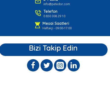
info@petedor.com
Telefon
0 850 308 29 10
Mesai Saatleri
Haftaiçi - 09:00-17:00
Bizi Takip Edin