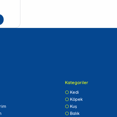
Kategoriler
Kedi
Köpek
erim
Kuş
m
Balık