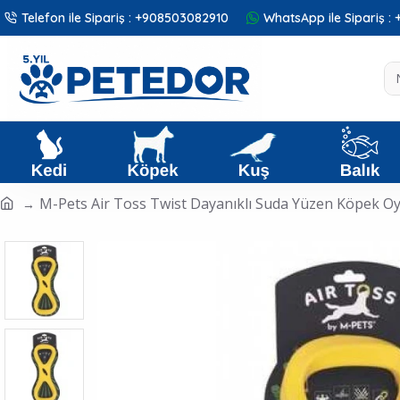
Telefon ile Sipariş : +908503082910
WhatsApp ile Sipariş 
M-Pets Air Toss Twist Dayanıklı Suda Yüzen Köpek Oy