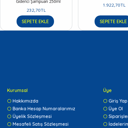
Giderici Şampuan 250ml
1.922,70TL
232,70TL
SEPETE EKLE
SEPETE EKLE
Kurumsal
Üye
Hakkımızda
Giriş Yap
Banka Hesap Numaralarımız
Üye Ol
Üyelik Sözleşmesi
Siparişl
Mesafeli Satış Sözleşmesi
İadeleri