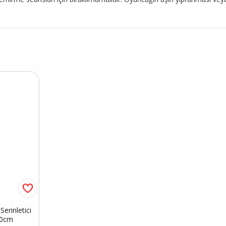
erinletici
50cm