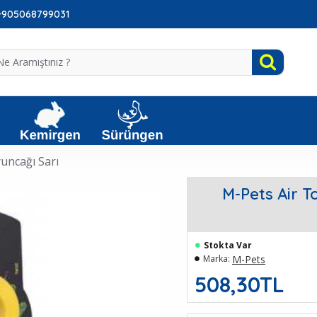
: +905068799031
uncağı Sarı
M-Pets Air T
Stokta Var
M-Pets
Marka:
508,30TL