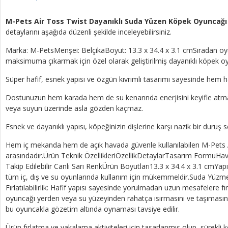
M-Pets Air Toss Twist Dayanıklı Suda Yüzen Köpek Oyuncağı 
detaylarını aşağıda düzenli şekilde inceleyebilirsiniz.
Marka: M-PetsMenşei: BelçikaBoyut: 13.3 x 34.4 x 3.1 cmSıradan oyun
maksimuma çıkarmak için özel olarak geliştirilmiş dayanıklı köpek o
Süper hafif, esnek yapısı ve özgün kıvrımlı tasarımı sayesinde hem 
Dostunuzun hem karada hem de su kenarında enerjisini keyifle atması
veya suyun üzerinde asla gözden kaçmaz.
Esnek ve dayanıklı yapısı, köpeğinizin dişlerine karşı nazik bir duruş
Hem iç mekanda hem de açık havada güvenle kullanılabilen M-Pets Ai
arasındadır.Ürün Teknik ÖzellikleriÖzellikDetaylarTasarım FormuHa
Takip Edilebilir Canlı Sarı RenkÜrün Boyutları13.3 x 34.4 x 3.1 cmY
tüm iç, dış ve su oyunlarında kullanım için mükemmeldir.Suda Yüzme 
Fırlatılabilirlik: Hafif yapısı sayesinde yorulmadan uzun mesafelere fır
oyuncağı yerden veya su yüzeyinden rahatça ısırmasını ve taşımasını
bu oyuncakla gözetim altında oynaması tavsiye edilir.
Ürün fırlatma ve yakalama aktiviteleri için tasarlanmış olup, sürekl