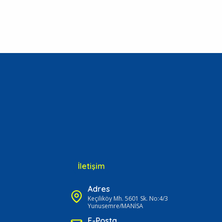
İletişim
Adres
Keçiliköy Mh. 5601 Sk. No:4/3
Yunusemre/MANİSA
E-Posta