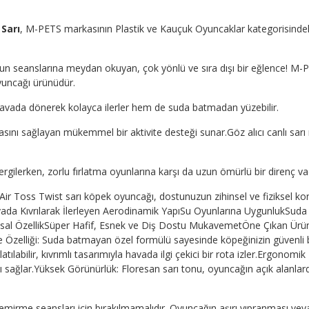
Sarı
, M-PETS markasının Plastik ve Kauçuk Oyuncaklar kategorisindeki ü
 seanslarına meydan okuyan, çok yönlü ve sıra dışı bir eğlence! M-Pets
yuncağı ürünüdür.
havada dönerek kolayca ilerler hem de suda batmadan yüzebilir.
nı sağlayan mükemmel bir aktivite desteği sunar.Göz alıcı canlı sarı
 sergilerken, zorlu fırlatma oyunlarına karşı da uzun ömürlü bir direnç v
r Toss Twist sarı köpek oyuncağı, dostunuzun zihinsel ve fiziksel kon
vada Kıvrılarak İlerleyen Aerodinamik YapıSu Oyunlarına UygunlukSu
apısal ÖzellikSüper Hafif, Esnek ve Diş Dostu MukavemetÖne Çıkan Ürün
Özelliği: Suda batmayan özel formülü sayesinde köpeğinizin güvenli b
latılabilir, kıvrımlı tasarımıyla havada ilgi çekici bir rota izler.Ergonom
 sağlar.Yüksek Görünürlük: Floresan sarı tonu, oyuncağın açık alanlard
i kemirme seansları için bırakılmamalıdır. Oyuncağın aşırı yıpranması 