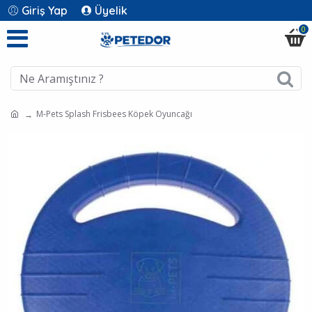
Giriş Yap
Üyelik
0
M-Pets Splash Frisbees Köpek Oyuncağı