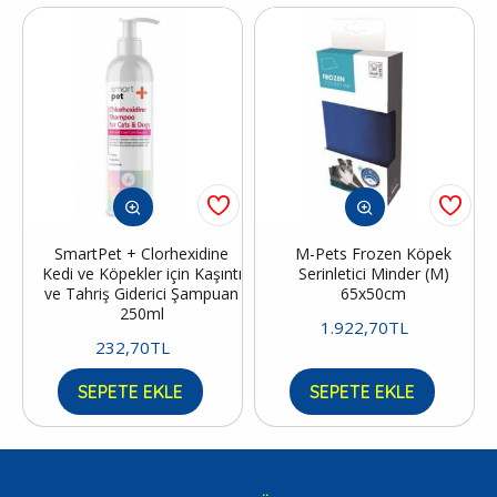
SmartPet + Clorhexidine
M-Pets Frozen Köpek
Kedi ve Köpekler için Kaşıntı
Serinletici Minder (M)
ve Tahriş Giderici Şampuan
65x50cm
250ml
1.922,70TL
232,70TL
SEPETE EKLE
SEPETE EKLE