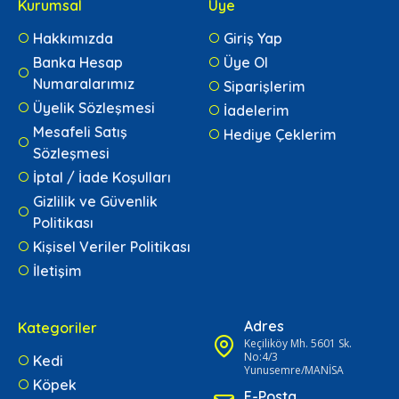
Kurumsal
Üye
Hakkımızda
Giriş Yap
Banka Hesap
Üye Ol
Numaralarımız
Siparişlerim
Üyelik Sözleşmesi
İadelerim
Mesafeli Satış
Hediye Çeklerim
Sözleşmesi
İptal / İade Koşulları
Gizlilik ve Güvenlik
Politikası
Kişisel Veriler Politikası
İletişim
Adres
Kategoriler
Keçiliköy Mh. 5601 Sk.
No:4/3
Kedi
Yunusemre/MANİSA
Köpek
E-Posta