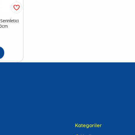
erinletici
50cm
Kategoriler