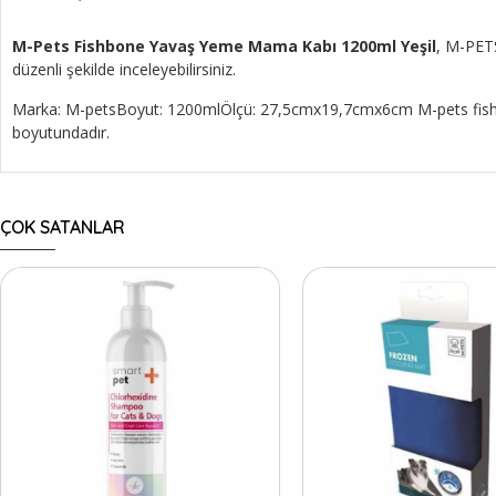
M-Pets Fishbone Yavaş Yeme Mama Kabı 1200ml Yeşil
, M-PETS
düzenli şekilde inceleyebilirsiniz.
Marka: M-petsBoyut: 1200mlÖlçü: 27,5cmx19,7cmx6cm M-pets fishbone 
boyutundadır.
ÇOK SATANLAR