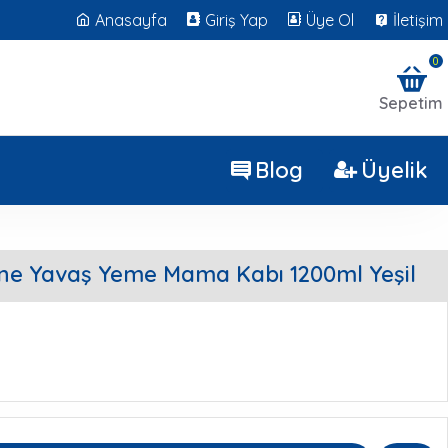
Anasayfa
Giriş Yap
Üye Ol
İletişim
0
Sepetim
Blog
Üyelik
ne Yavaş Yeme Mama Kabı 1200ml Yeşil