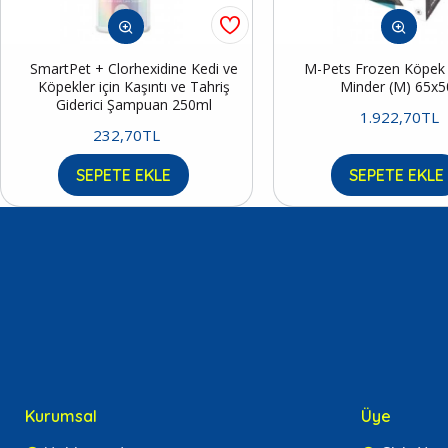
SmartPet + Clorhexidine Kedi ve
M-Pets Frozen Köpek S
Köpekler için Kaşıntı ve Tahriş
Minder (M) 65x
Giderici Şampuan 250ml
1.922,70TL
232,70TL
SEPETE EKLE
SEPETE EKLE
Kurumsal
Üye