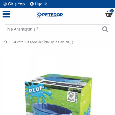
Giriş Yap
Üyelik
0
M-Pets Pluf Köpekler İçin Oyun Havuzu (S)