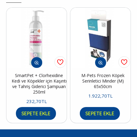
SmartPet + Clorhexidine
M-Pets Frozen Köpek
Kedi ve Köpekler için Kaşıntı
Serinletici Minder (M)
ve Tahriş Giderici Şampuan
65x50cm
250ml
1.922,70TL
232,70TL
SEPETE EKLE
SEPETE EKLE