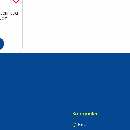
erinletici
50cm
Kategoriler
Kedi