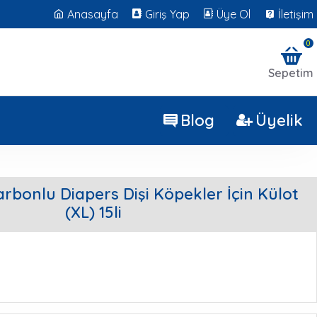
Anasayfa
Giriş Yap
Üye Ol
İletişim
0
Sepetim
Blog
Üyelik
arbonlu Diapers Dişi Köpekler İçin Külot
(XL) 15li