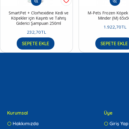
SmartPet + Clorhexidine Kedi ve
M-Pets Frozen Köpek S
Köpekler için Kaşıntı ve Tahriş
Minder (M) 65x
Giderici Şampuan 250ml
1.922,70TL
232,70TL
SEPETE EKLE
SEPETE EKLE
Kurumsal
Üye
Hakkımızda
Giriş Yap