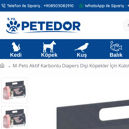
Telefon ile Sipariş : +908503082910
WhatsApp ile Sipariş 
M-Pets Aktif Karbonlu Diapers Dişi Köpekler İçin Külot 