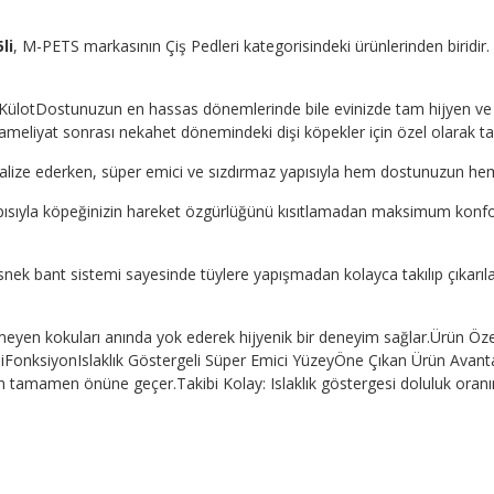
li
, M-PETS markasının Çiş Pedleri kategorisindeki ürünlerinden biridir. 
 KülotDostunuzun en hassas dönemlerinde bile evinizde tam hijyen ve k
meliyat sonrası nekahet dönemindeki dişi köpekler için özel olarak ta
ötralize ederken, süper emici ve sızdırmaz yapısıyla hem dostunuzun hem
yapısıyla köpeğinizin hareket özgürlüğünü kısıtlamadan maksimum konfo
nek bant sistemi sayesinde tüylere yapışmadan kolayca takılıp çıkarıla
enmeyen kokuları anında yok ederek hijyenik bir deneyim sağlar.Ürün Öz
FonksiyonIslaklık Göstergeli Süper Emici YüzeyÖne Çıkan Ürün Avantajl
ların tamamen önüne geçer.Takibi Kolay: Islaklık göstergesi doluluk oran