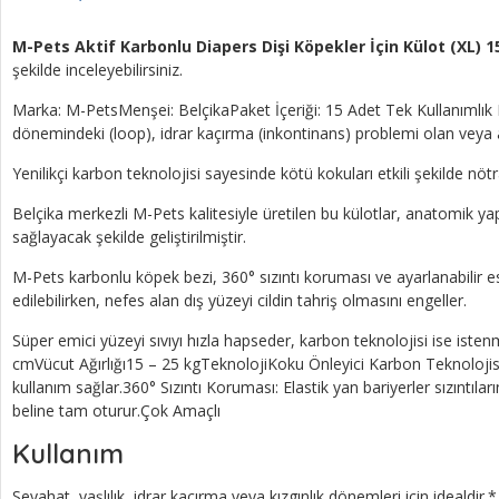
M-Pets Aktif Karbonlu Diapers Dişi Köpekler İçin Külot (XL) 15
şekilde inceleyebilirsiniz.
Marka: M-PetsMenşei: BelçikaPaket İçeriği: 15 Adet Tek Kullanımlık
dönemindeki (loop), idrar kaçırma (inkontinans) problemi olan veya a
Yenilikçi karbon teknolojisi sayesinde kötü kokuları etkili şekilde n
Belçika merkezli M-Pets kalitesiyle üretilen bu külotlar, anatomik 
sağlayacak şekilde geliştirilmiştir.
M-Pets karbonlu köpek bezi, 360° sızıntı koruması ve ayarlanabilir es
edilebilirken, nefes alan dış yüzeyi cildin tahriş olmasını engeller.
Süper emici yüzeyi sıvıyı hızla hapseder, karbon teknolojisi ise ist
cmVücut Ağırlığı15 – 25 kgTeknolojiKoku Önleyici Karbon Teknolojisi
kullanım sağlar.360° Sızıntı Koruması: Elastik yan bariyerler sızıntı
beline tam oturur.Çok Amaçlı
Kullanım
Seyahat, yaşlılık, idrar kaçırma veya kızgınlık dönemleri için idealdir.*