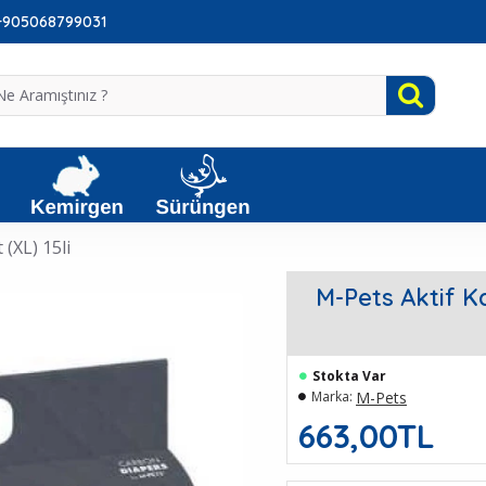
: +905068799031
(XL) 15li
M-Pets Aktif K
Stokta Var
M-Pets
Marka:
663,00TL