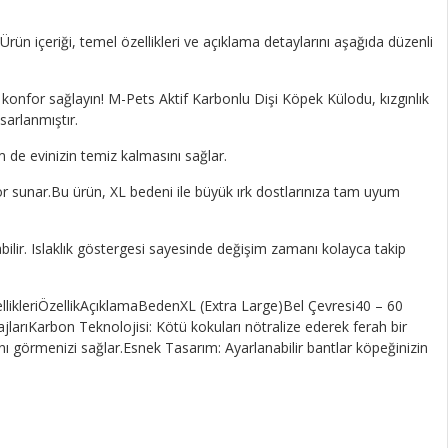
Ürün içeriği, temel özellikleri ve açıklama detaylarını aşağıda düzenli
onfor sağlayın! M-Pets Aktif Karbonlu Dişi Köpek Külodu, kızgınlık
sarlanmıştır.
 de evinizin temiz kalmasını sağlar.
r sunar.Bu ürün, XL bedeni ile büyük ırk dostlarınıza tam uyum
bilir. Islaklık göstergesi sayesinde değişim zamanı kolayca takip
ellikleriÖzellikAçıklamaBedenXL (Extra Large)Bel Çevresi40 – 60
arıKarbon Teknolojisi: Kötü kokuları nötralize ederek ferah bir
ını görmenizi sağlar.Esnek Tasarım: Ayarlanabilir bantlar köpeğinizin