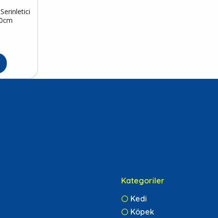
erinletici
50cm
Kategoriler
Kedi
Köpek