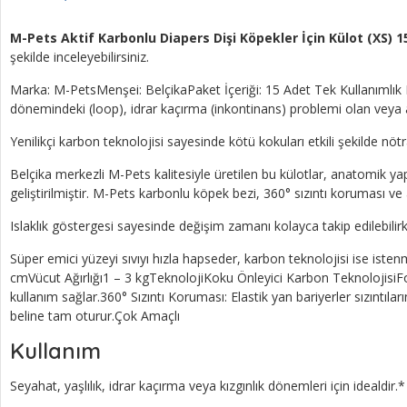
M-Pets Aktif Karbonlu Diapers Dişi Köpekler İçin Külot (XS) 15
şekilde inceleyebilirsiniz.
Marka: M-PetsMenşei: BelçikaPaket İçeriği: 15 Adet Tek Kullanımlık
dönemindeki (loop), idrar kaçırma (inkontinans) problemi olan veya a
Yenilikçi karbon teknolojisi sayesinde kötü kokuları etkili şekilde n
Belçika merkezli M-Pets kalitesiyle üretilen bu külotlar, anatomik
geliştirilmiştir. M-Pets karbonlu köpek bezi, 360° sızıntı koruması ve 
Islaklık göstergesi sayesinde değişim zamanı kolayca takip edilebilirke
Süper emici yüzeyi sıvıyı hızla hapseder, karbon teknolojisi ise ist
cmVücut Ağırlığı1 – 3 kgTeknolojiKoku Önleyici Karbon TeknolojisiFo
kullanım sağlar.360° Sızıntı Koruması: Elastik yan bariyerler sızıntı
beline tam oturur.Çok Amaçlı
Kullanım
Seyahat, yaşlılık, idrar kaçırma veya kızgınlık dönemleri için idealdir.*