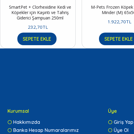
SmartPet + Clorhexidine Kedi ve
M-Pets Frozen Köpek S
Köpekler için Kaşıntı ve Tahriş
Minder (M) 65x
Giderici Şampuan 250ml
1.922,70TL
232,70TL
SEPETE EKLE
SEPETE EKLE
Kurumsal
Üye
Hakkımızda
Giriş Yap
Banka Hesap Numaralarımız
Üye Ol