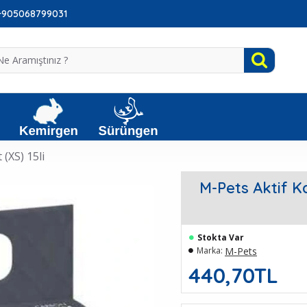
: +905068799031
(XS) 15li
M-Pets Aktif K
Stokta Var
M-Pets
Marka:
440,70TL