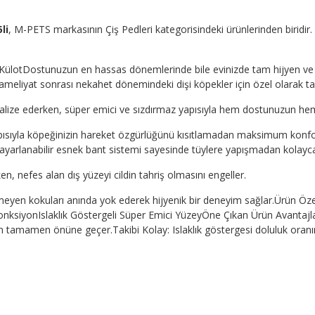
li
, M-PETS markasının Çiş Pedleri kategorisindeki ürünlerinden biridir. 
 KülotDostunuzun en hassas dönemlerinde bile evinizde tam hijyen ve k
meliyat sonrası nekahet dönemindeki dişi köpekler için özel olarak ta
ötralize ederken, süper emici ve sızdırmaz yapısıyla hem dostunuzun hem
 yapısıyla köpeğinizin hareket özgürlüğünü kısıtlamadan maksimum konf
ayarlanabilir esnek bant sistemi sayesinde tüylere yapışmadan kolayca ta
n, nefes alan dış yüzeyi cildin tahriş olmasını engeller.
enmeyen kokuları anında yok ederek hijyenik bir deneyim sağlar.Ürün Öz
nksiyonIslaklık Göstergeli Süper Emici YüzeyÖne Çıkan Ürün Avantajlar
ların tamamen önüne geçer.Takibi Kolay: Islaklık göstergesi doluluk oran