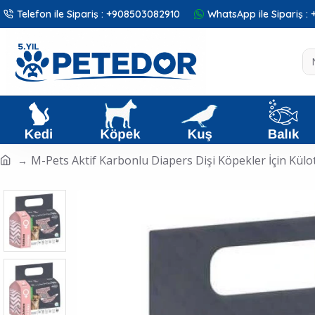
Telefon ile Sipariş : +908503082910
WhatsApp ile Sipariş 
M-Pets Aktif Karbonlu Diapers Dişi Köpekler İçin Külot 