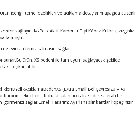
Ürün içeriği, temel özellikleri ve açıklama detaylarını aşağıda düzenli
onfor sağlayın! M-Pets Aktif Karbonlu Dişi Köpek Külodu, kızgınlık
sarlanmıştır.
 de evinizin temiz kalmasını sağlar.
or sunar.Bu ürün, XS bedeni ile tam uyum sağlayacak şekilde
kılıp çıkarılabilir.
ellikleriÖzellikAçıklamaBedenXS (Extra Small)Bel Çevresi20 – 40
ıKarbon Teknolojisi: Kötü kokuları nötralize ederek ferah bir
ını görmenizi sağlar.Esnek Tasarım: Ayarlanabilir bantlar köpeğinizin