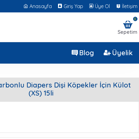
Anasayfa
Giriş Yap
Üye Ol
İletişim
0
Sepetim
Blog
Üyelik
arbonlu Diapers Dişi Köpekler İçin Külot
(XS) 15li