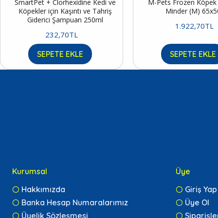
SmartPet + Clorhexidine Kedi ve
M-Pets Frozen Köpek S
Köpekler için Kaşıntı ve Tahriş
Minder (M) 65x
Giderici Şampuan 250ml
1.922,70TL
232,70TL
SEPETE EKLE
SEPETE EKLE
Kurumsal
Üye
Hakkımızda
Giriş Yap
Banka Hesap Numaralarımız
Üye Ol
Üyelik Sözleşmesi
Siparişl