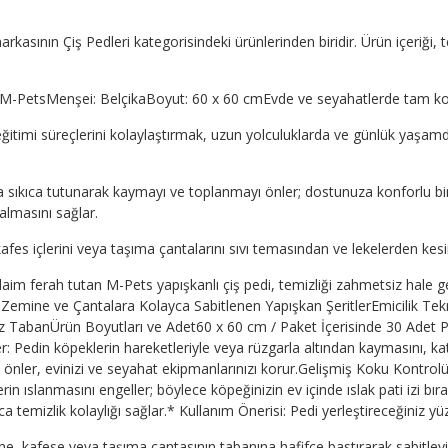
kasının Çiş Pedleri kategorisindeki ürünlerinden biridir. Ürün içeriği, 
 M-PetsMenşei: BelçikaBoyut: 60 x 60 cmEvde ve seyahatlerde tam ko
 eğitimi süreçlerini kolaylaştırmak, uzun yolculuklarda ve günlük ya
ana sıkıca tutunarak kaymayı ve toplanmayı önler; dostunuza konforlu bi
kalmasını sağlar.
afes içlerini veya taşıma çantalarını sıvı temasından ve lekelerden kesi
daim ferah tutan M-Pets yapışkanlı çiş pedi, temizliği zahmetsiz hale 
miZemine ve Çantalara Kolayca Sabitlenen Yapışkan ŞeritlerEmicilik Tek
TabanÜrün Boyutları ve Adet60 x 60 cm / Paket İçerisinde 30 Adet P
: Pedin köpeklerin hareketleriyle veya rüzgarla altından kaymasını, kat
 önler, evinizi ve seyahat ekipmanlarınızı korur.Gelişmiş Koku Kontro
lerin ıslanmasını engeller; böylece köpeğinizin ev içinde ıslak pati izi 
temizlik kolaylığı sağlar.* Kullanım Önerisi: Pedi yerleştireceğiniz 
ine, kafese veya taşıma çantasının tabanına hafifçe bastırarak sabitley