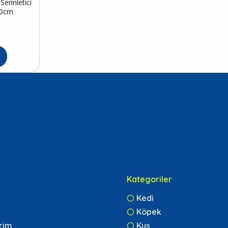
erinletici
50cm
Kategoriler
Kedi
Köpek
erim
Kuş