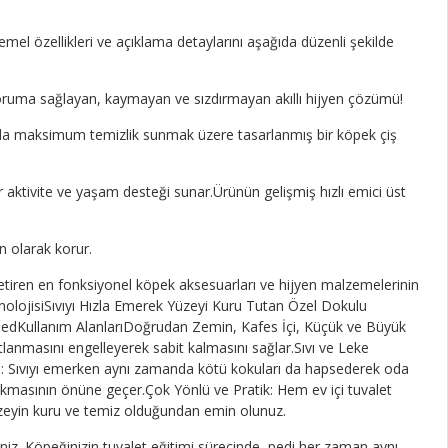
temel özellikleri ve açıklama detaylarını aşağıda düzenli şekilde
ruma sağlayan, kaymayan ve sızdırmayan akıllı hijyen çözümü!
şamda maksimum temizlik sunmak üzere tasarlanmış bir köpek çiş
r aktivite ve yaşam desteği sunar.Ürünün gelişmiş hızlı emici üst
n olarak korur.
getiren en fonksiyonel köpek aksesuarları ve hijyen malzemelerinin
nolojisiSıvıyı Hızla Emerek Yüzeyi Kuru Tutan Özel Dokulu
edKullanım AlanlarıDoğrudan Zemin, Kafes İçi, Küçük ve Büyük
lanmasını engelleyerek sabit kalmasını sağlar.Sıvı ve Leke
lü: Sıvıyı emerken aynı zamanda kötü kokuları da hapsederek oda
bırakmasının önüne geçer.Çok Yönlü ve Pratik: Hem ev içi tuvalet
yüzeyin kuru ve temiz olduğundan emin olunuz.
iniz. Köpeğinizin tuvalet eğitimi sürecinde, pedi her zaman aynı