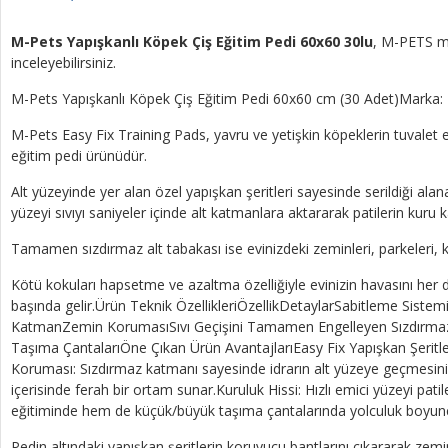
M-Pets Yapışkanlı Köpek Çiş Eğitim Pedi 60x60 30lu
, M-PETS mar
inceleyebilirsiniz.
M-Pets Yapışkanlı Köpek Çiş Eğitim Pedi 60x60 cm (30 Adet)Marka:
M-Pets Easy Fix Training Pads, yavru ve yetişkin köpeklerin tuvalet
eğitim pedi ürünüdür.
Alt yüzeyinde yer alan özel yapışkan şeritleri sayesinde serildiği al
yüzeyi sıvıyı saniyeler içinde alt katmanlara aktararak patilerin kuru 
Tamamen sızdırmaz alt tabakası ise evinizdeki zeminleri, parkeleri, k
Kötü kokuları hapsetme ve azaltma özelliğiyle evinizin havasını her 
başında gelir.Ürün Teknik ÖzellikleriÖzellikDetaylarSabitleme Siste
KatmanZemin KorumasıSıvı Geçişini Tamamen Engelleyen Sızdırmaz 
Taşıma ÇantalarıÖne Çıkan Ürün AvantajlarıEasy Fix Yapışkan Şeritler
Koruması: Sızdırmaz katmanı sayesinde idrarın alt yüzeye geçmesini
içerisinde ferah bir ortam sunar.Kuruluk Hissi: Hızlı emici yüzeyi pati
eğitiminde hem de küçük/büyük taşıma çantalarında yolculuk boyunca 
Pedin altındaki yapışkan şeritlerin koruyucu bantlarını çıkararak zem