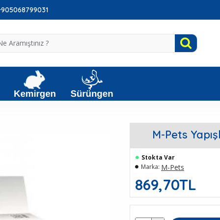
: +905068799031
M-Pets Yapış
Stokta Var
M-Pets
Marka:
869,70TL