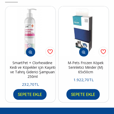
SmartPet + Clorhexidine
M-Pets Frozen Köpek
Kedi ve Köpekler için Kaşıntı
Serinletici Minder (M)
ve Tahriş Giderici Şampuan
65x50cm
250ml
1.922,70TL
232,70TL
SEPETE EKLE
SEPETE EKLE