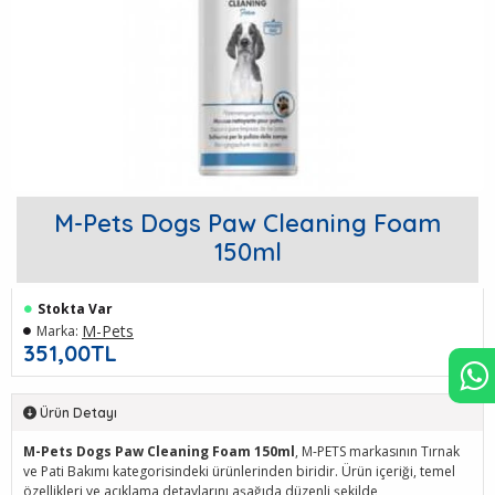
M-Pets Dogs Paw Cleaning Foam
150ml
Stokta Var
M-Pets
Marka:
351,00TL
Ürün Detayı
M-Pets Dogs Paw Cleaning Foam 150ml
, M-PETS markasının Tırnak
ve Pati Bakımı kategorisindeki ürünlerinden biridir. Ürün içeriği, temel
özellikleri ve açıklama detaylarını aşağıda düzenli şekilde