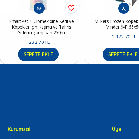
SmartPet + Clorhexidine Kedi ve
M-Pets Frozen Köpek S
Köpekler için Kaşıntı ve Tahriş
Minder (M) 65x
Giderici Şampuan 250ml
1.922,70TL
232,70TL
SEPETE EKLE
SEPETE EKLE
Kurumsal
Üye