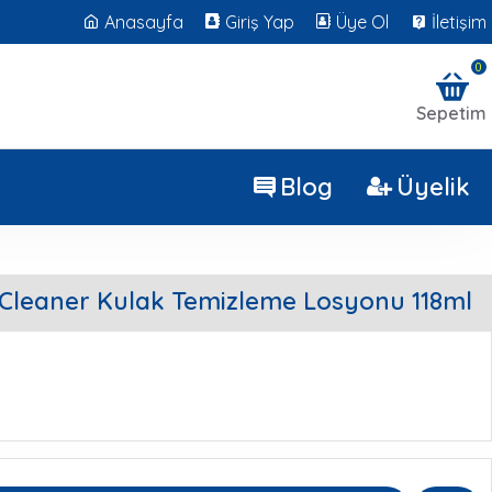
Anasayfa
Giriş Yap
Üye Ol
İletişim
0
Sepetim
Blog
Üyelik
 Cleaner Kulak Temizleme Losyonu 118ml