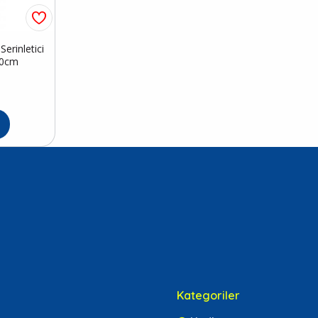
erinletici
50cm
Kategoriler