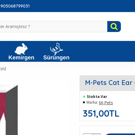
: +905068799031
8ml
M-Pets Cat Ear
Stokta Var
M-Pets
Marka:
351,00TL