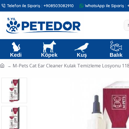
Telefon ile Sipariş : +908503082910
WhatsApp ile Sipariş 
M-Pets Cat Ear Cleaner Kulak Temizleme Losyonu 11