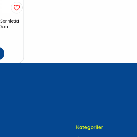
erinletici
50cm
Kategoriler