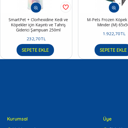
SmartPet + Clorhexidine Kedi ve
M-Pets Frozen Köpek S
Köpekler için Kaşıntı ve Tahriş
Minder (M) 65x
Giderici Şampuan 250ml
1.922,70TL
232,70TL
SEPETE EKLE
SEPETE EKLE
Kurumsal
Üye