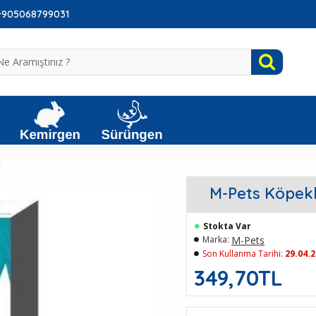
: +905068799031
l
M-Pets Köpekl
Stokta Var
M-Pets
Marka:
Son Kullanma Tarihi:
29.04.
349,70TL