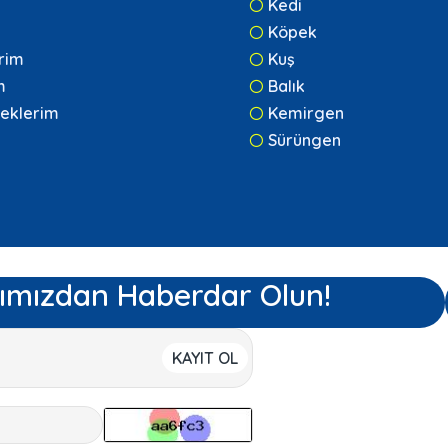
Kedi
Köpek
erim
Kuş
m
Balık
eklerim
Kemirgen
Sürüngen
ımızdan Haberdar Olun!
KAYIT OL