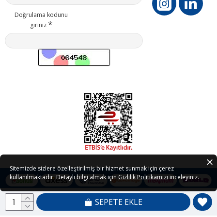
Doğrulama kodunu
giriniz
Sitemizde sizlere özelleştirilmiş bir hizmet sunmak için çerez
kullanılmaktadır. Detaylı bilgi almak için
Gizlilik Politikamızı
inceleyiniz.
SEPETE EKLE
Copyright © 2021 - 2026 Petedor.com Tüm Hakları Saklıdır