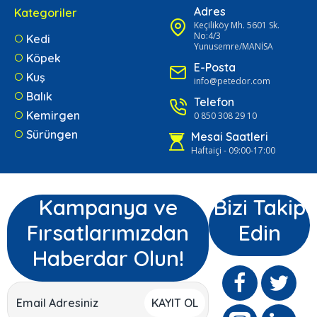
Adres
Kategoriler
Keçiliköy Mh. 5601 Sk.
No:4/3
Kedi
Yunusemre/MANİSA
Köpek
E-Posta
Kuş
info@petedor.com
Balık
Telefon
Kemirgen
0 850 308 29 10
Sürüngen
Mesai Saatleri
Haftaiçi - 09:00-17:00
Kampanya ve
Bizi Takip
Fırsatlarımızdan
Edin
Haberdar Olun!
KAYIT OL