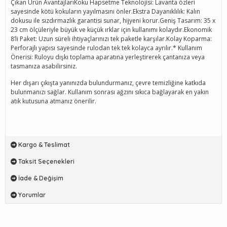
Çıkan Ürün AvantajlarıKoku Hapsetme Teknolojisi: Lavanta özleri
sayesinde kötü kokuların yayılmasını önler.Ekstra Dayanıklılık: Kalın
dokusu ile sızdırmazlık garantisi sunar, hijyeni korur.Geniş Tasarım: 35 x
23 cm ölçüleriyle büyük ve küçük ırklar için kullanımı kolaydır.Ekonomik
8’li Paket: Uzun süreli ihtiyaçlarınızı tek paketle karşılar.Kolay Koparma:
Perforajlı yapısı sayesinde rulodan tek tek kolayca ayrılır.* Kullanım
Önerisi: Ruloyu dışkı toplama aparatına yerleştirerek çantanıza veya
tasmanıza asabilirsiniz.
Her dışarı çıkışta yanınızda bulundurmanız, çevre temizliğine katkıda
bulunmanızı sağlar. Kullanım sonrası ağzını sıkıca bağlayarak en yakın
atık kutusuna atmanız önerilir.
Kargo & Teslimat
Taksit Seçenekleri
İade & Değişim
Yorumlar