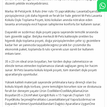
düzenli şekilde inceleyebilirsiniz.
Marka: M-Petsİçerik: 8 Rulo (Her rulo 15 yaprak)Koku: LavantaDışarıdaki
yürüyüşlerinizi çok daha hijyenik ve ferah bir hale getirin! M-Pets Lavanta
Kokulu Dışkı Toplama Poşeti, kötü kokuları anında nötralize eden
lavanta aromasıyla evcil hayvan sahiplerine konforlu bir kullanım sunar.
Dayanıklı ve sızdırmaz dışkı poşeti yapısı sayesinde temizlik sırasında
tam güvenlik sağlar. Belçika merkezli M-Pets kalitesiyle üretilen bu
hijyenik dışkı toplama poşeti, doğa yürüyüşlerinden şehir içi gezintilere
kadar her an yanınızda taşıyabileceğiniz pratik bir çözümdür.Bu
ekonomik paket, toplamda 8 rulo içererek uzun süreli bir kullanım
imkanı tanır.
35 x 23 cm ideal ürün boyutları, her türden dışkıyı zahmetsizce ve
elinizle temas etmeden toplamanıza olanak sağlayan geniş bir hacim
sunar. M-Pets lavanta kokulu köpek poşeti, tüm standart dışkı poşeti
aparatlarıyla uyumludur.
Yüksek kaliteli materyali sayesinde yırtılmalara karşı dirençli olan bu
kokulu köpek dışkı torbası, çevre temizliğini korurken size ve dostunuza
ferah bir deneyim yaşatır.Ürün ÖzellikleriÖzellikAçıklamaÜrün
Boyutları35 x 23cmPaket İçeriği8 Rulo x 15 Yaprak (Toplam 120
Poşet)Koku SeçeneğiFerahlatıcı LavantaMateryal YapısıSızdırmaz ve
Dayanıklı PolimerUyumlulukStandart Dağıtıcı Aparatlara UygunÖne