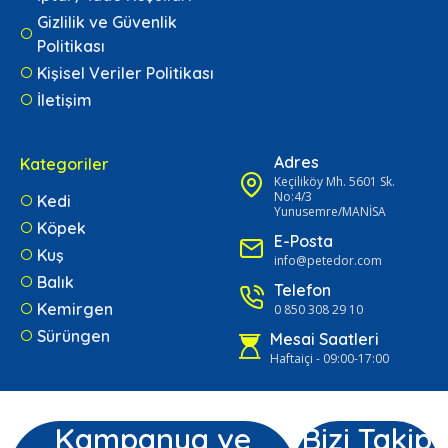
Gizlilik ve Güvenlik
Politikası
Kişisel Veriler Politikası
İletişim
Adres
Kategoriler
Keçiliköy Mh. 5601 Sk.
No:4/3
Kedi
Yunusemre/MANİSA
Köpek
E-Posta
Kuş
info@petedor.com
Balık
Telefon
Kemirgen
0 850 308 29 10
Sürüngen
Mesai Saatleri
Haftaiçi - 09:00-17:00
Kampanya ve
Bizi Takip