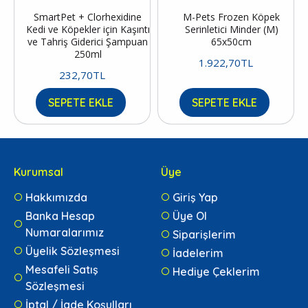
SmartPet + Clorhexidine
M-Pets Frozen Köpek
Kedi ve Köpekler için Kaşıntı
Serinletici Minder (M)
ve Tahriş Giderici Şampuan
65x50cm
250ml
1.922,70TL
232,70TL
SEPETE EKLE
SEPETE EKLE
Kurumsal
Üye
Hakkımızda
Giriş Yap
Banka Hesap
Üye Ol
Numaralarımız
Siparişlerim
Üyelik Sözleşmesi
İadelerim
Mesafeli Satış
Hediye Çeklerim
Sözleşmesi
İptal / İade Koşulları