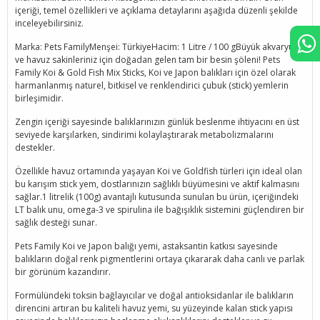
içeriği, temel özellikleri ve açıklama detaylarını aşağıda düzenli şekilde
inceleyebilirsiniz.
Marka: Pets FamilyMenşei: TürkiyeHacim: 1 Litre / 100 gBüyük akvaryum
ve havuz sakinleriniz için doğadan gelen tam bir besin şöleni! Pets
Family Koi & Gold Fish Mix Sticks, Koi ve Japon balıkları için özel olarak
harmanlanmış naturel, bitkisel ve renklendirici çubuk (stick) yemlerin
birleşimidir.
Zengin içeriği sayesinde balıklarınızın günlük beslenme ihtiyacını en üst
seviyede karşılarken, sindirimi kolaylaştırarak metabolizmalarını
destekler.
Özellikle havuz ortamında yaşayan Koi ve Goldfish türleri için ideal olan
bu karışım stick yem, dostlarınızın sağlıklı büyümesini ve aktif kalmasını
sağlar.1 litrelik (100g) avantajlı kutusunda sunulan bu ürün, içeriğindeki
LT balık unu, omega-3 ve spirulina ile bağışıklık sistemini güçlendiren bir
sağlık desteği sunar.
Pets Family Koi ve Japon balığı yemi, astaksantin katkısı sayesinde
balıkların doğal renk pigmentlerini ortaya çıkararak daha canlı ve parlak
bir görünüm kazandırır.
Formülündeki toksin bağlayıcılar ve doğal antioksidanlar ile balıkların
direncini artıran bu kaliteli havuz yemi, su yüzeyinde kalan stick yapısı