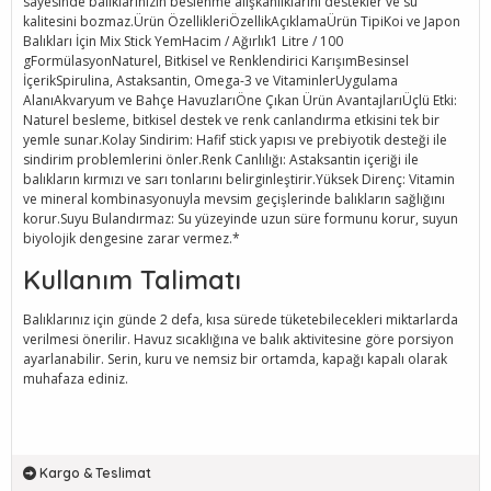
sayesinde balıklarınızın beslenme alışkanlıklarını destekler ve su
kalitesini bozmaz.Ürün ÖzellikleriÖzellikAçıklamaÜrün TipiKoi ve Japon
Balıkları İçin Mix Stick YemHacim / Ağırlık1 Litre / 100
gFormülasyonNaturel, Bitkisel ve Renklendirici KarışımBesinsel
İçerikSpirulina, Astaksantin, Omega-3 ve VitaminlerUygulama
AlanıAkvaryum ve Bahçe HavuzlarıÖne Çıkan Ürün AvantajlarıÜçlü Etki:
Naturel besleme, bitkisel destek ve renk canlandırma etkisini tek bir
yemle sunar.Kolay Sindirim: Hafif stick yapısı ve prebiyotik desteği ile
sindirim problemlerini önler.Renk Canlılığı: Astaksantin içeriği ile
balıkların kırmızı ve sarı tonlarını belirginleştirir.Yüksek Direnç: Vitamin
ve mineral kombinasyonuyla mevsim geçişlerinde balıkların sağlığını
korur.Suyu Bulandırmaz: Su yüzeyinde uzun süre formunu korur, suyun
biyolojik dengesine zarar vermez.*
Kullanım Talimatı
Balıklarınız için günde 2 defa, kısa sürede tüketebilecekleri miktarlarda
verilmesi önerilir. Havuz sıcaklığına ve balık aktivitesine göre porsiyon
ayarlanabilir. Serin, kuru ve nemsiz bir ortamda, kapağı kapalı olarak
muhafaza ediniz.
Kargo & Teslimat