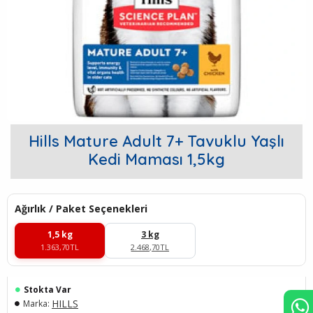
Hills Mature Adult 7+ Tavuklu Yaşlı
Kedi Maması 1,5kg
Ağırlık / Paket Seçenekleri
1,5 kg
3 kg
1.363,70TL
2.468,70TL
Stokta Var
HILLS
Marka: