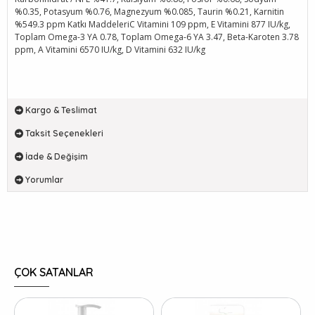
%0.35, Potasyum %0.76, Magnezyum %0.085, Taurin %0.21, Karnitin
%549.3 ppm Katkı MaddeleriC Vitamini 109 ppm, E Vitamini 877 IU/kg,
Toplam Omega-3 YA 0.78, Toplam Omega-6 YA 3.47, Beta-Karoten 3.78
ppm, A Vitamini 6570 IU/kg, D Vitamini 632 IU/kg
Kargo & Teslimat
Taksit Seçenekleri
İade & Değişim
Yorumlar
ÇOK SATANLAR