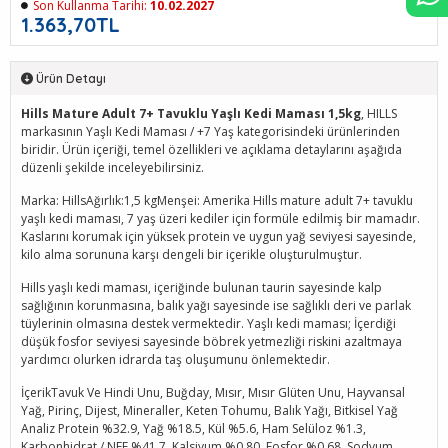
Son Kullanma Tarihi:
10.02.2027
1.363,70TL
Ürün Detayı
Hills Mature Adult 7+ Tavuklu Yaşlı Kedi Maması 1,5kg
, HILLS
markasının Yaşlı Kedi Maması / +7 Yaş kategorisindeki ürünlerinden
biridir. Ürün içeriği, temel özellikleri ve açıklama detaylarını aşağıda
düzenli şekilde inceleyebilirsiniz.
Marka: HillsAğırlık:1,5 kgMenşei: Amerika Hills mature adult 7+ tavuklu
yaşlı kedi maması, 7 yaş üzeri kediler için formüle edilmiş bir mamadır.
Kaslarını korumak için yüksek protein ve uygun yağ seviyesi sayesinde,
kilo alma sorununa karşı dengeli bir içerikle oluşturulmuştur.
Hills yaşlı kedi maması, içeriğinde bulunan taurin sayesinde kalp
sağlığının korunmasına, balık yağı sayesinde ise sağlıklı deri ve parlak
tüylerinin olmasına destek vermektedir. Yaşlı kedi maması; İçerdiği
düşük fosfor seviyesi sayesinde böbrek yetmezliği riskini azaltmaya
yardımcı olurken idrarda taş oluşumunu önlemektedir.
İçerikTavuk Ve Hindi Unu, Buğday, Mısır, Mısır Glüten Unu, Hayvansal
Yağ, Pirinç, Dijest, Mineraller, Keten Tohumu, Balık Yağı, Bitkisel Yağ
Analiz Protein %32.9, Yağ %18.5, Kül %5.6, Ham Selüloz %1.3,
Karbonhidrat / NFE %41.7, Kalsiyum %0.80, Fosfor %0.68, Sodyum