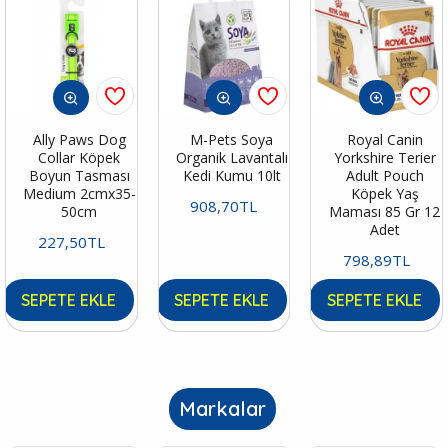
Ally Paws Dog
M-Pets Soya
Royal Canin
Collar Köpek
Organik Lavantalı
Yorkshire Terier
Boyun Tasması
Kedi Kumu 10lt
Adult Pouch
Medium 2cmx35-
Köpek Yaş
908,70TL
50cm
Maması 85 Gr 12
Adet
227,50TL
798,89TL
SEPETE EKLE
SEPETE EKLE
SEPETE EKLE
Markalar