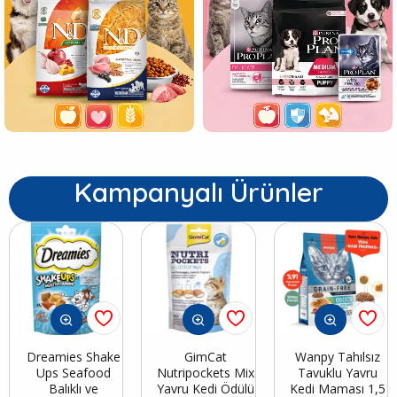
Kampanyalı Ürünler
Dreamies Shake
GimCat
Wanpy Tahılsız
Ups Seafood
Nutripockets Mix
Tavuklu Yavru
Balıklı ve
Yavru Kedi Ödülü
Kedi Maması 1,5