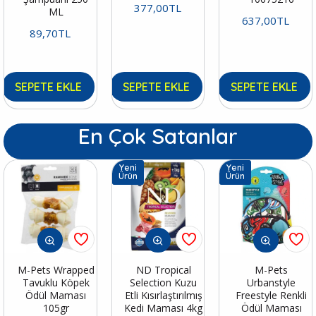
377,00TL
ML
637,00TL
89,70TL
SEPETE EKLE
SEPETE EKLE
SEPETE EKLE
En Çok Satanlar
Yeni
Yeni
Ürün
Ürün
M-Pets Wrapped
ND Tropical
M-Pets
Tavuklu Köpek
Selection Kuzu
Urbanstyle
Ödül Maması
Etli Kısırlaştırılmış
Freestyle Renkli
105gr
Kedi Maması 4kg
Ödül Maması