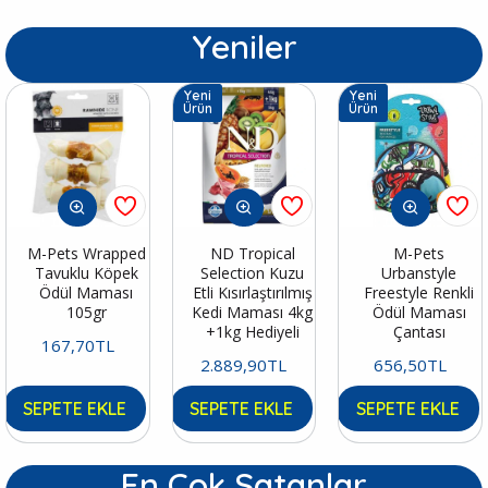
Yeniler
Yeni
Yeni
Ürün
Ürün
M-Pets Wrapped
ND Tropical
M-Pets
Tavuklu Köpek
Selection Kuzu
Urbanstyle
Ödül Maması
Etli Kısırlaştırılmış
Freestyle Renkli
105gr
Kedi Maması 4kg
Ödül Maması
+1kg Hediyeli
Çantası
167,70TL
2.889,90TL
656,50TL
SEPETE EKLE
SEPETE EKLE
SEPETE EKLE
En Çok Satanlar