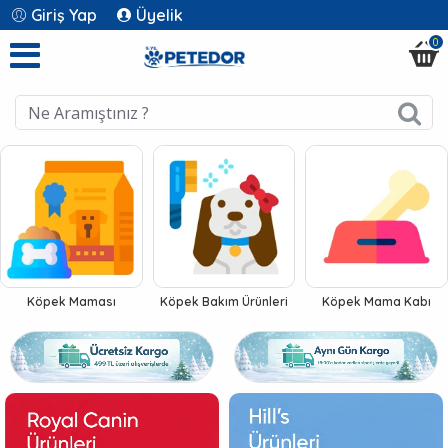
Petedor
Giriş Yap
Üyelik
0
Pet
Shop
-
Evcil
Hayvan
Köpek Maması
Köpek Bakım Ürünleri
Köpek Mama Kabı
Ürünleri