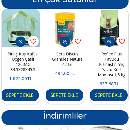
Pirinç Kuş Kafesi
Sera Discus
Reflex Plus
Üçgen Çatılı
Granules Nature
Tavuklu
1203AG
42 Gr
Kısırlaştırılmış
34.5X28X45.5
Yavru Kedi
494,00TL
Maması 1,5 kg
1.625,00TL
637,68TL
SEPETE EKLE
SEPETE EKLE
SEPETE EKLE
İndirimliler