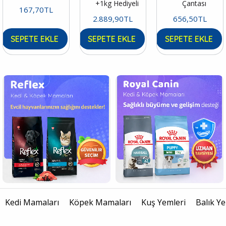
+1kg Hediyeli
Çantası
167,70TL
2.889,90TL
656,50TL
SEPETE EKLE
SEPETE EKLE
SEPETE EKLE
Kedi Mamaları
Köpek Mamaları
Kuş Yemleri
Balık Ye