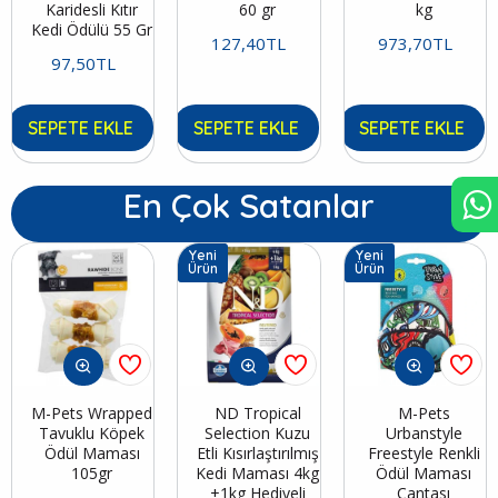
Karidesli Kıtır
60 gr
kg
Kedi Ödülü 55 Gr
127,40TL
973,70TL
97,50TL
SEPETE EKLE
SEPETE EKLE
SEPETE EKLE
En Çok Satanlar
Yeni
Yeni
Ürün
Ürün
M-Pets Wrapped
ND Tropical
M-Pets
Tavuklu Köpek
Selection Kuzu
Urbanstyle
Ödül Maması
Etli Kısırlaştırılmış
Freestyle Renkli
105gr
Kedi Maması 4kg
Ödül Maması
+1kg Hediyeli
Çantası