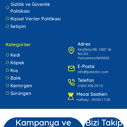
Gizlilik ve Güvenlik
Politikası
Kişisel Veriler Politikası
İletişim
Adres
Kategoriler
Keçiliköy Mh. 5601 Sk.
No:4/3
Kedi
Yunusemre/MANİSA
Köpek
E-Posta
Kuş
info@petedor.com
Balık
Telefon
Kemirgen
0 850 308 29 10
Sürüngen
Mesai Saatleri
Haftaiçi - 09:00-17:00
Kampanya ve
Bizi Takip