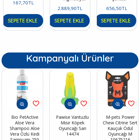
167,70TL
2.889,90TL
656,50TL
SEPETE EKLE
SEPETE EKLE
SEPETE EKLE
Kampanyalı Ürünler
Bio PetActive
Pawise Vantuzlu
M-pets Power
Aloe Vera
Mısır Köpek
Chew Citrine Sert
Shampoo Aloe
Oyuncağı Sarı
Kauçuk Ödül
Vera Özlü Kedi
14474
Oyuncağı M
Şampuanı 250
10675216